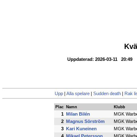
Kvä
Uppdaterad: 2026-03-11 20:49
Upp
|
Alla spelare
|
Sudden death
|
Rak li
Plac
Namn
Klubb
1
Milan Bilén
MGK Warb
2
Magnus Sörström
MGK Warb
3
Kari Kuneinen
MGK Warb
4
Mikael Petersson
MGK Warb