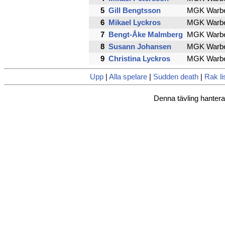
5
Gill Bengtsson
MGK Warb
6
Mikael Lyckros
MGK Warb
7
Bengt-Åke Malmberg
MGK Warb
8
Susann Johansen
MGK Warb
9
Christina Lyckros
MGK Warb
Upp
|
Alla spelare
|
Sudden death
|
Rak li
Denna tävling hanter